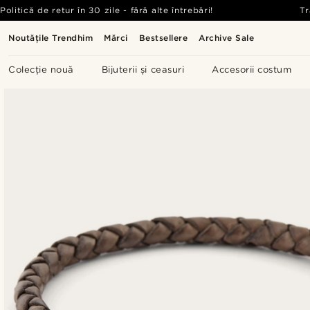
Politică de retur în 30 zile - fără alte întrebări!
Tr
Noutățile Trendhim
Mărci
Bestsellere
Archive Sale
Colecție nouă
Bijuterii și ceasuri
Accesorii costum