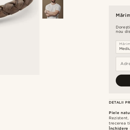
Mărim
Dorești
nou di
Mări
Adre
DETALII P
Piele natu
Rezistent,
trecerea t
Închidere