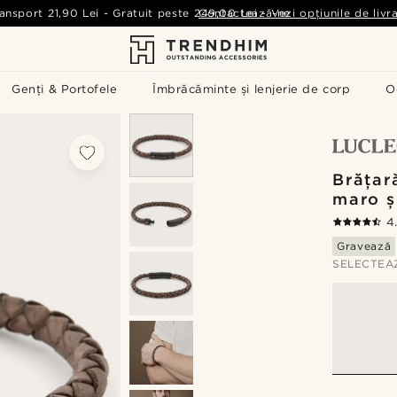
ansport
21,90 Lei
-
Gratuit peste
249,00 Lei
Contactează-ne
-
Vezi opțiunile de livr
Genți & Portofele
Îmbrăcăminte și lenjerie de corp
O
Brățar
maro ș
4
Gravează
SELECTEA