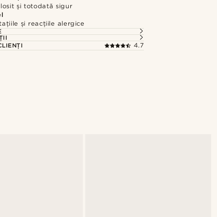
losit și totodată sigur
el
tațiile și reacțiile alergice
E
ȚII
CLIENȚI
4.7