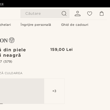
are
Căutare
chelari
Îngrijire personală
Ghid de cadouri
ă din piele
159,00 Lei
i neagră
.7
(579)
ZĂ CULOAREA
+3