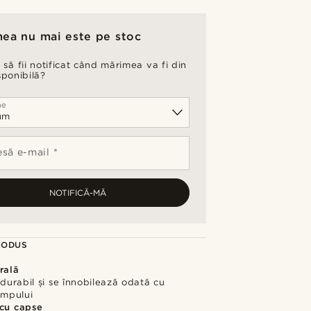
ea nu mai este pe stoc
 să fii notificat când mărimea va fi din
sponibilă?
me
să e-mail *
NOTIFICĂ-MĂ
RODUS
rală
 durabil și se înnobilează odată cu
impului
 cu capse