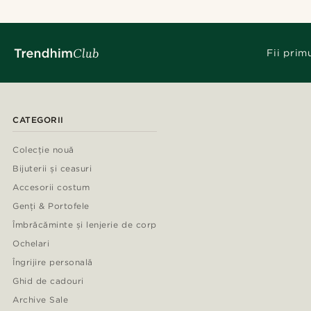
Fii prim
CATEGORII
Colecție nouă
Bijuterii și ceasuri
Accesorii costum
Genți & Portofele
Îmbrăcăminte și lenjerie de corp
Ochelari
Îngrijire personală
Ghid de cadouri
Archive Sale