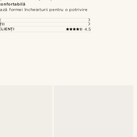
confortabilă
ză formei încheieturii pentru o potrivire
E
ȚII
CLIENȚI
4.5