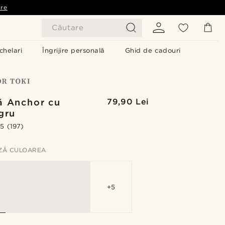
are
Căutare
chelari
Îngrijire personală
Ghid de cadouri
ă Anchor cu
79,90 Lei
gru
.5
(197)
ZĂ CULOAREA
+5