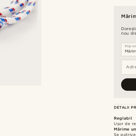
Mărim
Dorești
nou di
Mări
Adre
DETALII P
Reglabil
Ușor de re
Mărime un
Se potrive