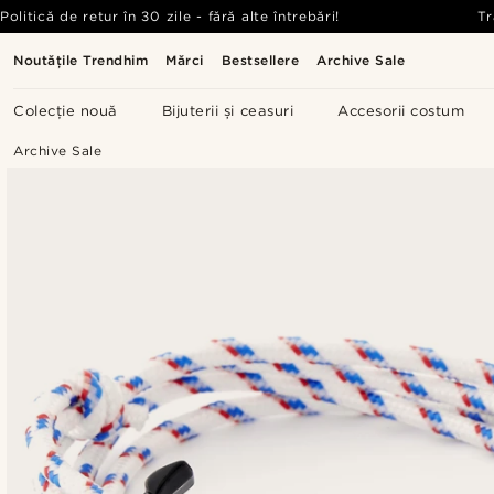
Politică de retur în 30 zile - fără alte întrebări!
Tr
Noutățile Trendhim
Mărci
Bestsellere
Archive Sale
Colecție nouă
Bijuterii și ceasuri
Accesorii costum
Archive Sale