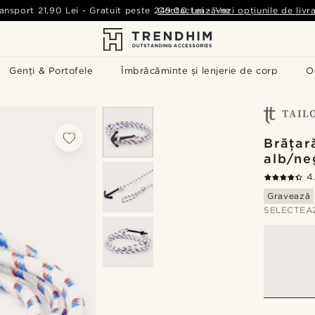
ansport
21,90 Lei
-
Gratuit peste
249,00 Lei
Contactează-ne
-
Vezi opțiunile de livr
Genți & Portofele
Îmbrăcăminte și lenjerie de corp
O
Brățar
alb/ne
4
Gravează
SELECTEA