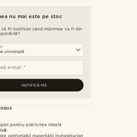
ea nu mai este pe stoc
 să fii notificat când mărimea va fi din
sponibilă?
me
să e-mail *
NOTIFICĂ-MĂ
RODUS
glat pentru potrivirea ideală
ică
ște confortabil majorității încheieturilor