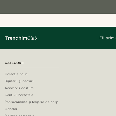
Fii prim
CATEGORII
Colecție nouă
Bijuterii și ceasuri
Accesorii costum
Genți & Portofele
Îmbrăcăminte și lenjerie de corp
Ochelari
Îngrijire personală