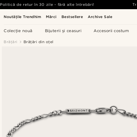
Politică de retur în 30 zile - fără alte întrebări!
Tr
Noutățile Trendhim
Mărci
Bestsellere
Archive Sale
Colecție nouă
Bijuterii și ceasuri
Accesorii costum
Brățări
Brățări din oțel