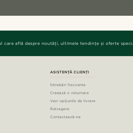
ul care află despre noutăți, ultimele tendințe și oferte speci
ASISTENȚĂ CLIENȚI
Întrebări frecvente
Creează o returnare
Vezi opțiunile de livrare
Retragere
Contactează-ne