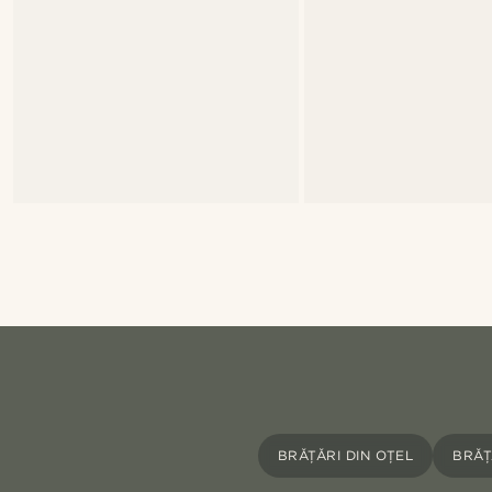
BRĂȚĂRI DIN OȚEL
BRĂȚ