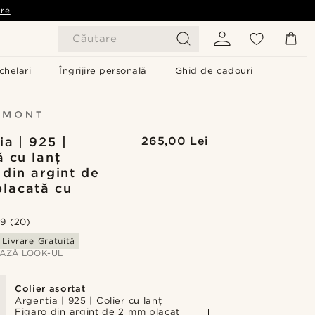
are
Căutare
chelari
Îngrijire personală
Ghid de cadouri
ia | 925 |
265,00 Lei
ă cu lanț
 din argint de
lacată cu
.9
(20)
Livrare Gratuită
AZĂ LOOK-UL
Colier asortat
Argentia | 925 | Colier cu lanț
Figaro din argint de 2 mm placat