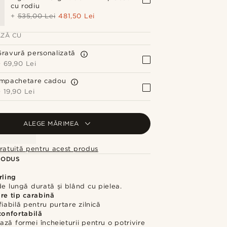
cu rodiu
+
535,00 Lei
481,50 Lei
ZĂ CU
Gravură personalizată
+
69,90 Lei
Împachetare cadou
+
19,90 Lei
ALEGE MĂRIMEA
ratuită pentru acest produs
RODUS
rling
de lungă durată și blând cu pielea.
re tip carabină
fiabilă pentru purtare zilnică
confortabilă
ză formei încheieturii pentru o potrivire