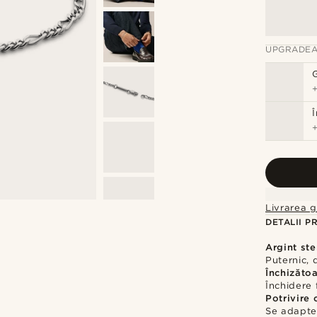
UPGRADEA
Livrarea g
DETALII P
Argint ste
Puternic, 
Închizătoa
Închidere 
Potrivire 
Se adaptea