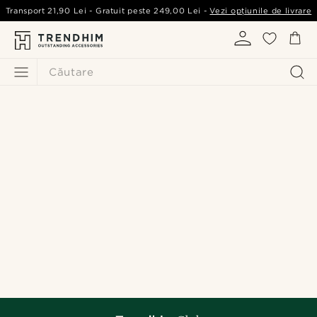
Transport
21,90 Lei
- Gratuit peste
249,00 Lei
-
Vezi opțiunile de livrare
Căutare