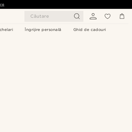
are
Căutare
chelari
Îngrijire personală
Ghid de cadouri