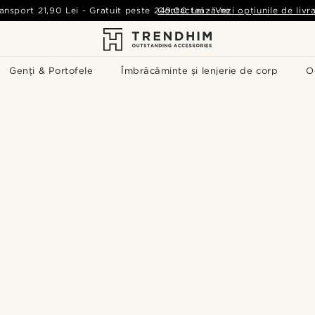
ansport
21,90 Lei
-
Gratuit peste
249,00 Lei
Contactează-ne
-
Vezi opțiunile de livr
Genți & Portofele
Îmbrăcăminte și lenjerie de corp
O