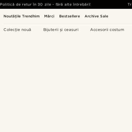
Politică de retur în 30 zile - fără alte întrebări!
Tr
Noutățile Trendhim
Mărci
Bestsellere
Archive Sale
Colecție nouă
Bijuterii și ceasuri
Accesorii costum