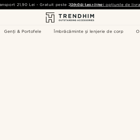
ansport
21,90 Lei
-
Gratuit peste
249,00 Lei
Contactează-ne
-
Vezi opțiunile de livr
Genți & Portofele
Îmbrăcăminte și lenjerie de corp
O