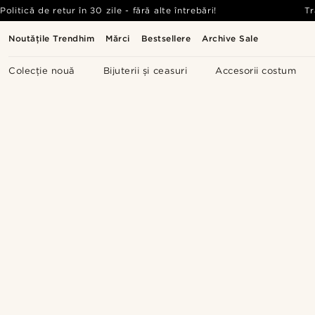
Politică de retur în 30 zile - fără alte întrebări!
Tr
Noutățile Trendhim
Mărci
Bestsellere
Archive Sale
Colecție nouă
Bijuterii și ceasuri
Accesorii costum