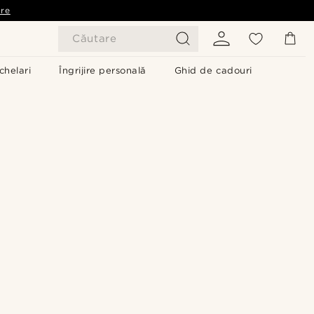
are
Căutare
chelari
Îngrijire personală
Ghid de cadouri