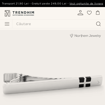
Transport
21,90 Lei
- Gratuit peste
249,00 Lei
-
Vezi opțiunile de livrare
Căutare