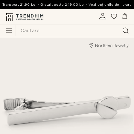
Transport
21,90 Lei
- Gratuit peste
249,00 Lei
-
Vezi opțiunile de livrare
Căutare